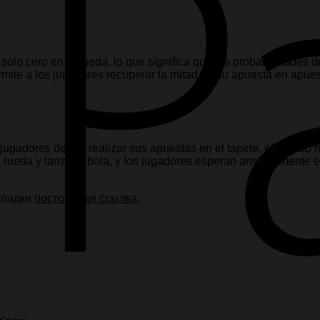
solo cero en la rueda, lo que significa que las probabilidades 
mite a los jugadores recuperar la mitad de su apuesta en apues
os jugadores deben realizar sus apuestas en el tapete, eligiendo
la rueda y lanza la bola, y los jugadores esperan ansiosamente 
акладки
постоянная ссылка
.