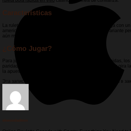
ruleta bola rapida en vivo
casinos en línea de confianza.
Características
La ruleta francesa con bajas ventajas rápidas se juega con un 
americana, que tiene un doble cero. Además, esta variante per
aún más la ventaja de la casa.
¿Cómo Jugar?
Para jugar a la ruleta francesa con bajas ventajas rápidas, l
paridades. Una vez que se coloca la apuesta, el crupier gira 
la apuesta del jugador, ¡ganarán!
Эта запись была размещена в
Без рубрики
. Добавить в з
skwoodadmin