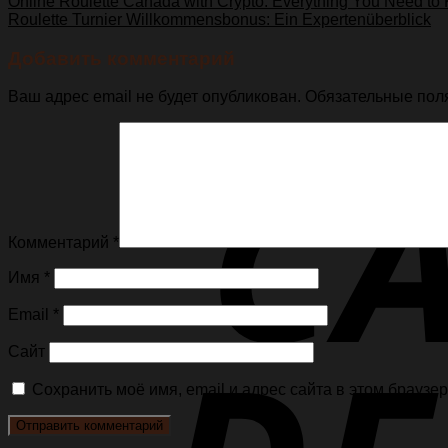
Online Roulette Canada with Crypto: Everything You Need to
Roulette Turnier Willkommensbonus: Ein Expertenüberblick
Добавить комментарий
Ваш адрес email не будет опубликован.
Обязательные пол
Комментарий
*
Имя
*
Email
*
Сайт
Сохранить моё имя, email и адрес сайта в этом брауз