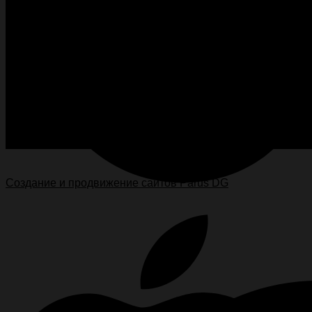
Карта сайта
Каталог товаров
Контакты
О компании
Продукция
Сфера исрользования
Политика конфиденциальности
Создание и продвижение сайтов Parus DG