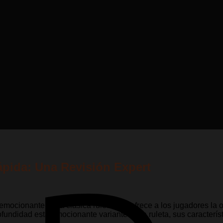
ápida: Una Revisión Expert
 emocionante de la clásica ruleta que ofrece a los jugadores la
fundidad esta emocionante variante de la ruleta, sus caracterís