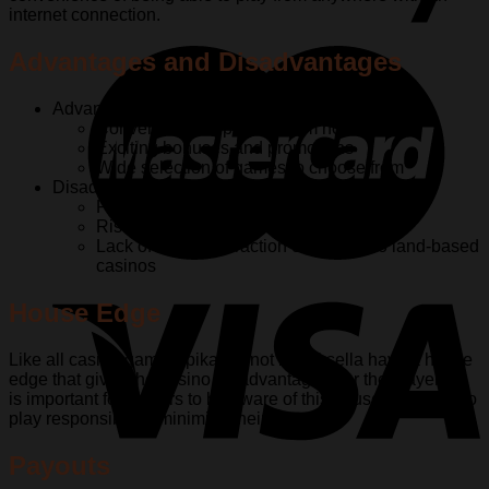
internet connection.
Advantages and Disadvantages
Advantages:
Convenience of playing from home
Exciting bonuses and promotions
Wide selection of games to choose from
Disadvantages:
Potential for addiction
Risk of losing money
Lack of social interaction compared to land-based
casinos
House Edge
Like all casino games, pikakasinot bonuksella have a house
edge that gives the casino an advantage over the players. It
is important for players to be aware of this house edge and to
play responsibly to minimize their losses.
Payouts