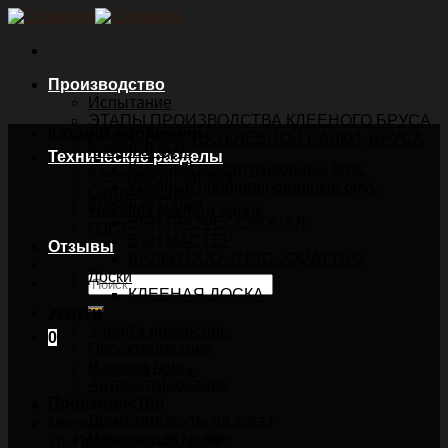
Skip
to
content
Производство
Испытание
ЭТАПЫ ПРОИЗВОДСТВА КЛЕЕНОГО БРУСА
Каталог продукции
ПРОИЗВОДСТВО КЛЕЕНОЙ БАЛКИ, БРУСА
Клееный брус
Технические разделы
Клееный конструкционный брус
Качество продукции
Клееный профилированный брус
Cертификаты
Клееные Балки
Таблицы расчета балок
BSH ПРОФЕССИОНАЛ
ГОСТ
BSH МАСТЕР
Отзывы
БАЛКИ DUO- /TRIO- /QUATTRO
Доски
Искать:
КЛЕЕНАЯ ДОСКА
Услуги
Защита древесины
0
Проектирование
Нарезка чаш
Корзина пуста.
Антисептирование
Производство
Домокомплекты на заказ
Москва
Навесы для машин
ул. Профсоюзная, д. 56