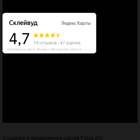
Покраска
Склейвуд на карте Москвы и Московской области — Яндекс Карты
Карта сайта
Каталог товаров
Контакты
О компании
Продукция
Сфера исрользования
Политика конфиденциальности
Создание и продвижение сайтов Parus DG