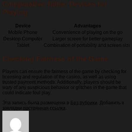
Comparative Table: Devices for
Playing
Device
Advantages
Mobile Phone
Convenience of playing on the go
Desktop Computer
Larger screen for better gameplay
Tablet
Combination of portability and screen size
Checking Fairness of the Game
Players can ensure the fairness of the game by checking for
licensing and regulation of the casino, as well as using
trusted payment methods. Additionally, players should be
wary of any suspicious behavior or glitches in the game that
could indicate foul play.
Эта запись была размещена в
Без рубрики
. Добавить в
закладки
постоянная ссылка
.