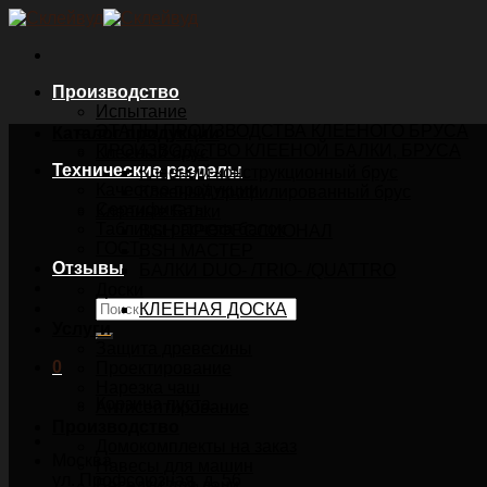
Skip
to
content
Производство
Испытание
ЭТАПЫ ПРОИЗВОДСТВА КЛЕЕНОГО БРУСА
Каталог продукции
ПРОИЗВОДСТВО КЛЕЕНОЙ БАЛКИ, БРУСА
Клееный брус
Технические разделы
Клееный конструкционный брус
Качество продукции
Клееный профилированный брус
Cертификаты
Клееные Балки
Таблицы расчета балок
BSH ПРОФЕССИОНАЛ
ГОСТ
BSH МАСТЕР
Отзывы
БАЛКИ DUO- /TRIO- /QUATTRO
Доски
Искать:
КЛЕЕНАЯ ДОСКА
Услуги
Защита древесины
0
Проектирование
Нарезка чаш
Корзина пуста.
Антисептирование
Производство
Домокомплекты на заказ
Москва
Навесы для машин
ул. Профсоюзная, д. 56
Беседки для дачи