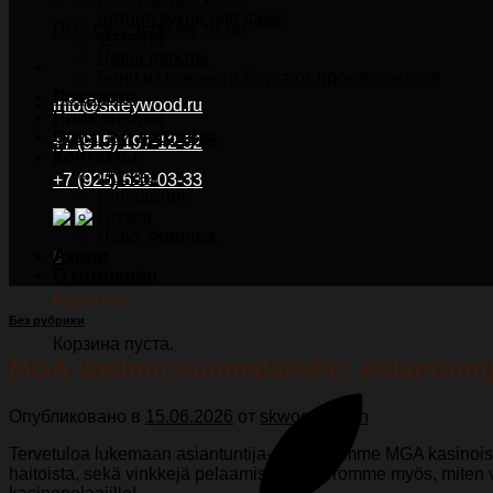
Летние кухни для дачи
ПН - СБ с 8-00 до 18-00
Фахверк
Наши работы
Бани из клееного бруса от производителя
Покраска
info@skleywood.ru
Применение
Оплата и доставка
+7 (915) 197-12-52
Контакты
Москва
+7 (925) 630-03-33
Ингушетия
Грузия
Наро-Фоминск
Акции
0
О компании
Корзина
Без рубрики
Корзина пуста.
MGA kasinot suomalaisille: Asiantunti
Опубликовано в
15.06.2026
от
skwoodadmin
Tervetuloa lukemaan asiantuntija-artikkeliamme MGA kasinoist
haitoista, sekä vinkkejä pelaamiseen. Kerromme myös, miten varm