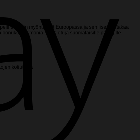
elilisenssin myöntäjistä Euroopassa ja sen lisenssi takaa
a bonuksia ja monia muita etuja suomalaisille pelaajille.
ojen kotiutusta