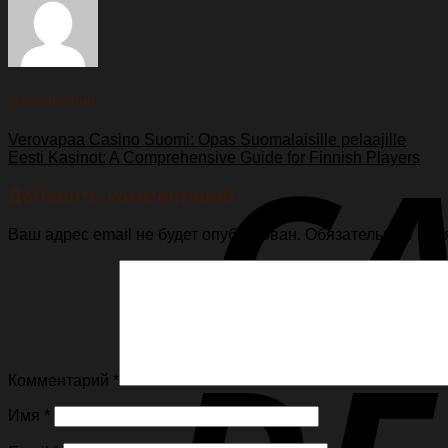
skwoodadmin
Verovapaa Casino Suomi: Opas Suomalaisille pelaajille
Eesti Kasinot: A Comprehensive Guide for Finnish Players
Добавить комментарий
Ваш адрес email не будет опубликован.
Обязательные пол
Комментарий
*
Имя
*